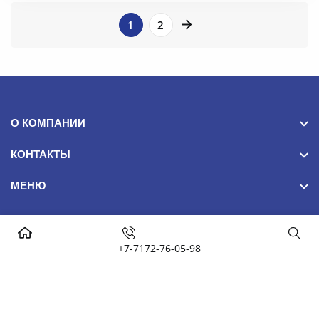
1
2
ПОДБОР
Фильтры
О КОМПАНИИ
Длина
КОНТАКТЫ
МЕНЮ
6000
Применить
+7-7172-76-05-98
NomadSteel 2024© Все права защищены. False
Марка