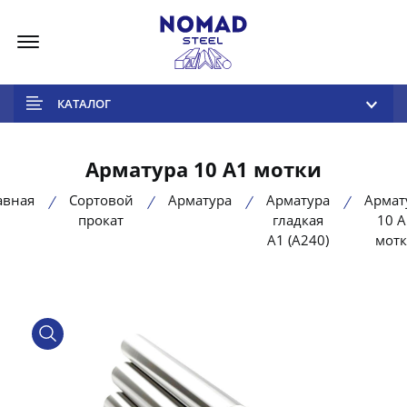
Меню
КАТАЛОГ
Арматура 10 А1 мотки
авная
Сортовой
Арматура
Арматура
Армат
прокат
гладкая
10 А
А1 (А240)
мот
product view