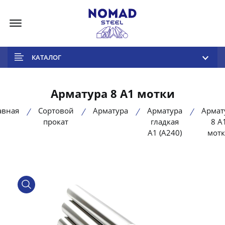
Меню
КАТАЛОГ
Арматура 8 А1 мотки
авная
Сортовой
Арматура
Арматура
Армат
прокат
гладкая
8 А
А1 (А240)
мот
product view