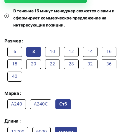
В течение 15 минут менеджер свяжется с вами и
сформирует коммерческое предложение на
интересующие позиции.
Размер :
6
8
10
12
14
16
18
20
22
28
32
36
40
Марка :
А240
А240С
Ст3
Длина :
11700
6000
мотки