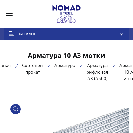
Меню
КАТАЛОГ
Арматура 10 А3 мотки
авная
Сортовой
Арматура
Арматура
Армат
прокат
рифленая
10 
А3 (А500)
мот
product view