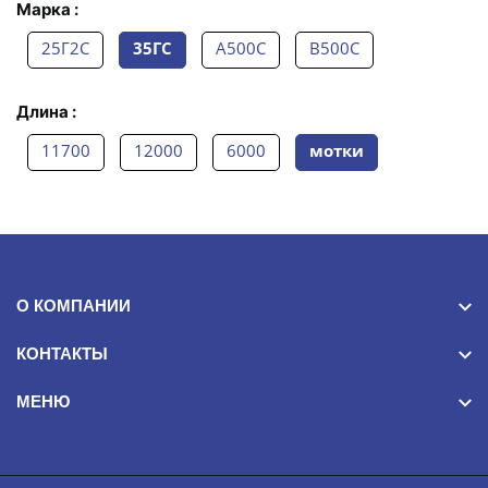
Марка :
25Г2С
35ГС
А500С
В500С
Длина :
11700
12000
6000
мотки
О КОМПАНИИ
КОНТАКТЫ
МЕНЮ