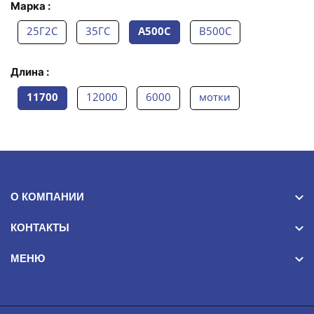
Марка :
25Г2С
35ГС
А500С
В500С
Длина :
11700
12000
6000
мотки
О КОМПАНИИ
КОНТАКТЫ
МЕНЮ