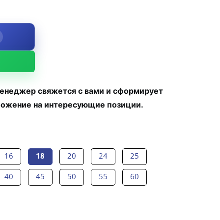
менеджер свяжется с вами и сформирует
ожение на интересующие позиции.
16
18
20
24
25
40
45
50
55
60