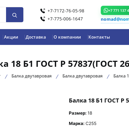
+7-7172-76-05-98
+7 771 137 
+7-775-006-1647
nomad@noma
Акции
Доставка
О компании
Контакты
ка 18 Б1 ГОСТ Р 57837(ГОСТ 26
т
Балка двутавровая
Балка двутавровая
Балка 
Балка 18 Б1 ГОСТ Р 
product view
Размер:
18
Марка:
С255