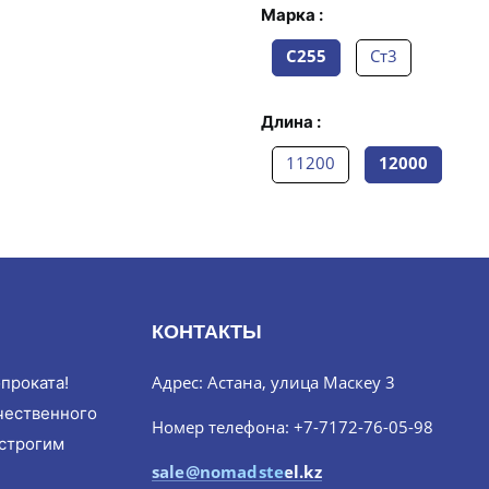
Марка :
С255
Ст3
Длина :
11200
12000
КОНТАКТЫ
Адрес: Астана, улица Маскеу 3
проката!
чественного
Номер телефона: +7-7172-76-05-98
 строгим
sale@nomadsteel.kz