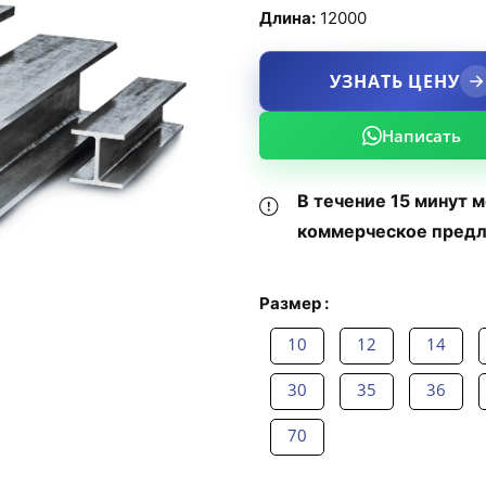
Длина:
12000
УЗНАТЬ ЦЕНУ
Написать
В течение 15 минут 
коммерческое предл
Размер :
10
12
14
30
35
36
70