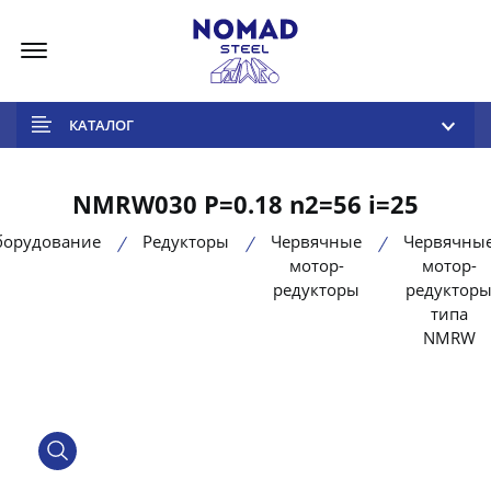
Меню
КАТАЛОГ
NMRW030 P=0.18 n2=56 i=25
борудование
Редукторы
Червячные
Червячны
мотор-
мотор-
редукторы
редуктор
типа
NMRW
product view