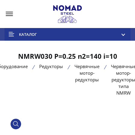
Меню
КАТАЛОГ
NMRW030 P=0.25 n2=140 i=10
борудование
Редукторы
Червячные
Червячны
мотор-
мотор-
редукторы
редуктор
типа
NMRW
product view