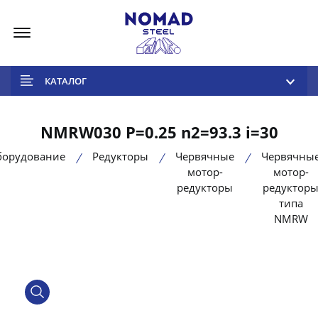
Меню
КАТАЛОГ
NMRW030 P=0.25 n2=93.3 i=30
борудование
Редукторы
Червячные
Червячны
мотор-
мотор-
редукторы
редуктор
типа
NMRW
product view