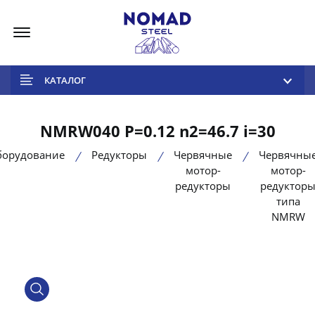
Меню
КАТАЛОГ
NMRW040 P=0.12 n2=46.7 i=30
борудование
Редукторы
Червячные
Червячны
мотор-
мотор-
редукторы
редуктор
типа
NMRW
product view