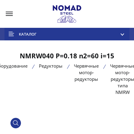
Меню
КАТАЛОГ
NMRW040 P=0.18 n2=60 i=15
борудование
Редукторы
Червячные
Червячны
мотор-
мотор-
редукторы
редуктор
типа
NMRW
product view