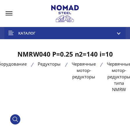
Меню
КАТАЛОГ
NMRW040 P=0.25 n2=140 i=10
борудование
Редукторы
Червячные
Червячны
мотор-
мотор-
редукторы
редуктор
типа
NMRW
product view