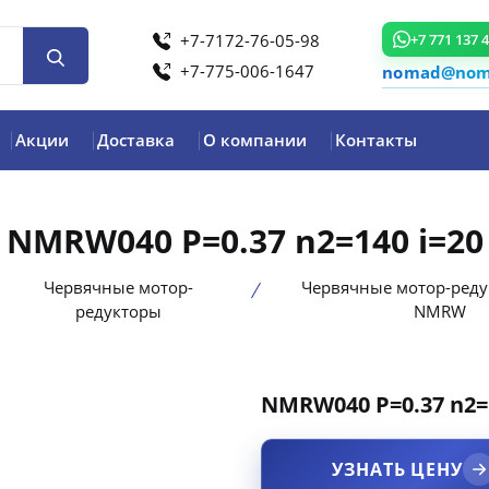
+7-7172-76-05-98
+7 771 137 
+7-775-006-1647
nomad@noma
Акции
Доставка
О компании
Контакты
NMRW040 P=0.37 n2=140 i=20
Червячные мотор-
Червячные мотор-реду
редукторы
NMRW
NMRW040 P=0.37 n2=1
product view
УЗНАТЬ ЦЕНУ