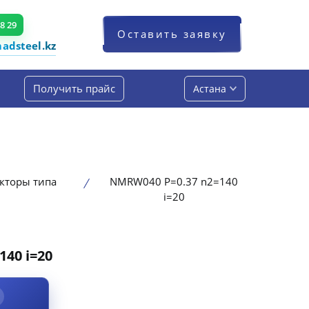
48 29
Оставить заявку
dsteel.kz
Получить прайс
Астана
кторы типа
NMRW040 P=0.37 n2=140
i=20
40 i=20