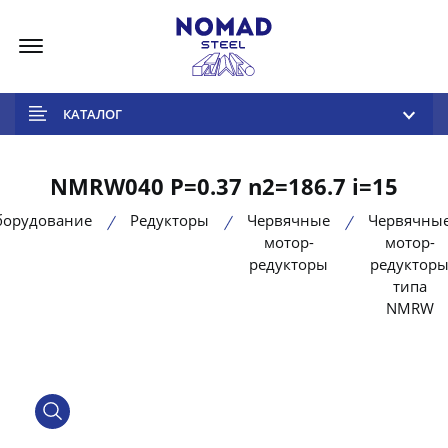
Меню
КАТАЛОГ
NMRW040 P=0.37 n2=186.7 i=15
борудование
Редукторы
Червячные
Червячны
мотор-
мотор-
редукторы
редуктор
типа
NMRW
product view