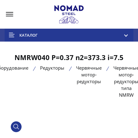
Меню
КАТАЛОГ
NMRW040 P=0.37 n2=373.3 i=7.5
борудование
Редукторы
Червячные
Червячны
мотор-
мотор-
редукторы
редуктор
типа
NMRW
product view