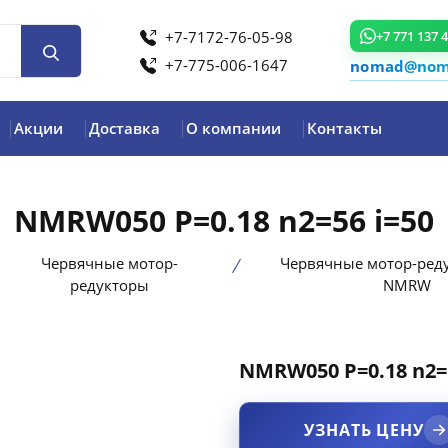
+7-7172-76-05-98
+7 771 137 
+7-775-006-1647
nomad@noma
Акции
Доставка
О компании
Контакты
NMRW050 P=0.18 n2=56 i=50
Червячные мотор-
Червячные мотор-ред
редукторы
NMRW
NMRW050 P=0.18 n2=5
product view
УЗНАТЬ ЦЕНУ