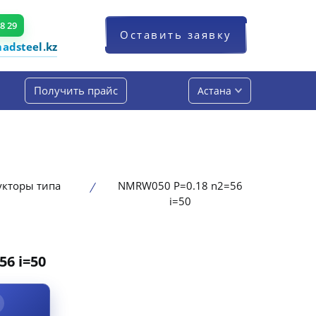
48 29
Оставить заявку
dsteel.kz
Получить прайс
Астана
укторы типа
NMRW050 P=0.18 n2=56
i=50
6 i=50