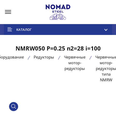
Меню
КАТАЛОГ
NMRW050 P=0.25 n2=28 i=100
борудование
Редукторы
Червячные
Червячны
мотор-
мотор-
редукторы
редуктор
типа
NMRW
product view