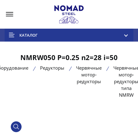
Меню
КАТАЛОГ
NMRW050 P=0.25 n2=28 i=50
борудование
Редукторы
Червячные
Червячны
мотор-
мотор-
редукторы
редуктор
типа
NMRW
product view