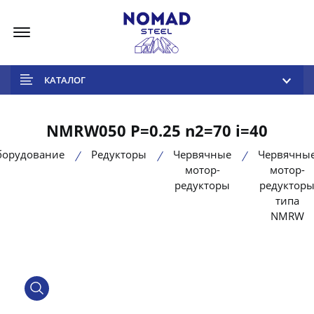
Меню
КАТАЛОГ
NMRW050 P=0.25 n2=70 i=40
борудование
Редукторы
Червячные
Червячны
мотор-
мотор-
редукторы
редуктор
типа
NMRW
product view