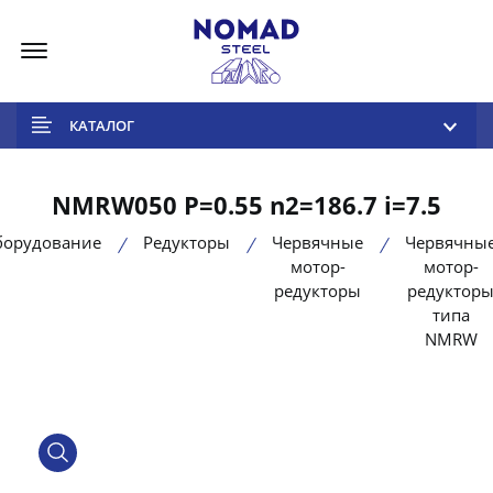
Меню
КАТАЛОГ
NMRW050 P=0.55 n2=186.7 i=7.5
борудование
Редукторы
Червячные
Червячны
мотор-
мотор-
редукторы
редуктор
типа
NMRW
product view