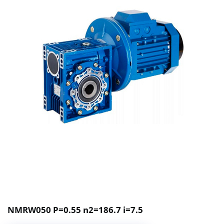
NMRW050 P=0.55 n2=186.7 i=7.5