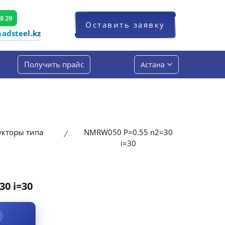
48 29
Оставить заявку
dsteel.kz
Получить прайс
Астана
укторы типа
NMRW050 P=0.55 n2=30
i=30
0 i=30