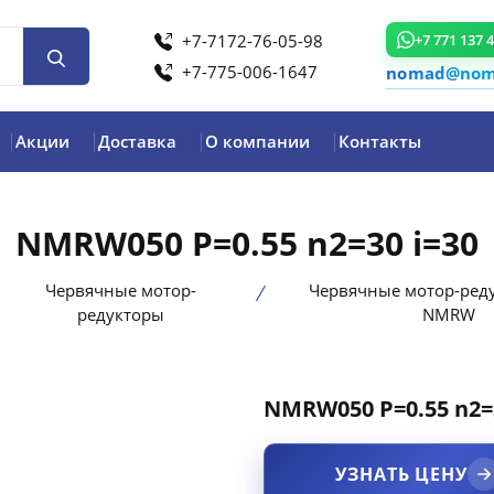
+7-7172-76-05-98
+7 771 137 
+7-775-006-1647
nomad@noma
Акции
Доставка
О компании
Контакты
NMRW050 P=0.55 n2=30 i=30
Червячные мотор-
Червячные мотор-ред
редукторы
NMRW
NMRW050 P=0.55 n2=3
product view
УЗНАТЬ ЦЕНУ