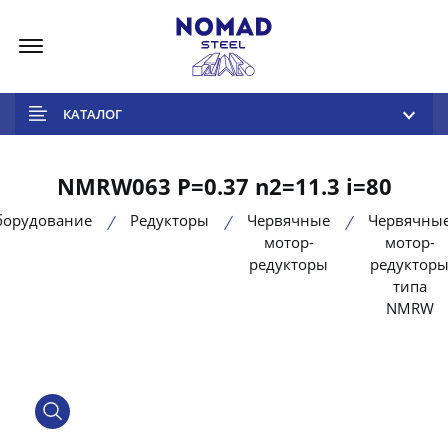
Меню
КАТАЛОГ
NMRW063 P=0.37 n2=11.3 i=80
борудование
Редукторы
Червячные
Червячны
мотор-
мотор-
редукторы
редуктор
типа
NMRW
product view