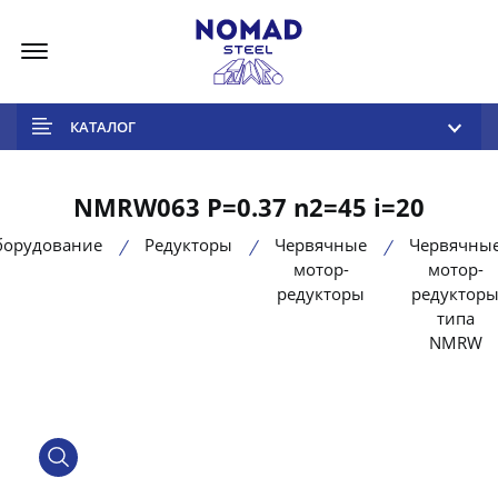
Меню
КАТАЛОГ
NMRW063 P=0.37 n2=45 i=20
борудование
Редукторы
Червячные
Червячны
мотор-
мотор-
редукторы
редуктор
типа
NMRW
product view