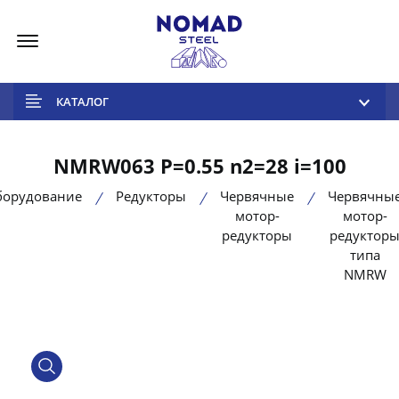
Меню
КАТАЛОГ
NMRW063 P=0.55 n2=28 i=100
борудование
Редукторы
Червячные
Червячны
мотор-
мотор-
редукторы
редуктор
типа
NMRW
product view