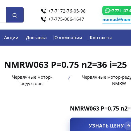
+7-7172-76-05-98
+7 771 137 
+7-775-006-1647
nomad@noma
Акции
Доставка
О компании
Контакты
NMRW063 P=0.75 n2=36 i=25
Червячные мотор-
Червячные мотор-ред
редукторы
NMRW
NMRW063 P=0.75 n2=3
product view
УЗНАТЬ ЦЕНУ