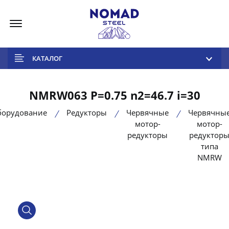
Меню
КАТАЛОГ
NMRW063 P=0.75 n2=46.7 i=30
борудование
Редукторы
Червячные
Червячны
мотор-
мотор-
редукторы
редуктор
типа
NMRW
product view