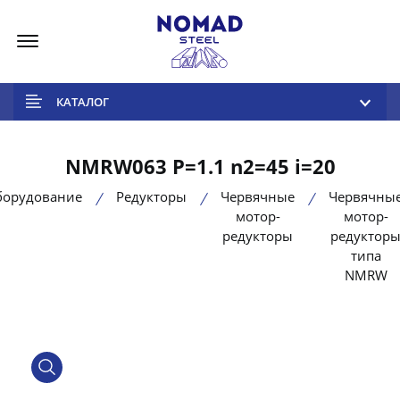
Меню
КАТАЛОГ
NMRW063 P=1.1 n2=45 i=20
борудование
Редукторы
Червячные
Червячны
мотор-
мотор-
редукторы
редуктор
типа
NMRW
product view