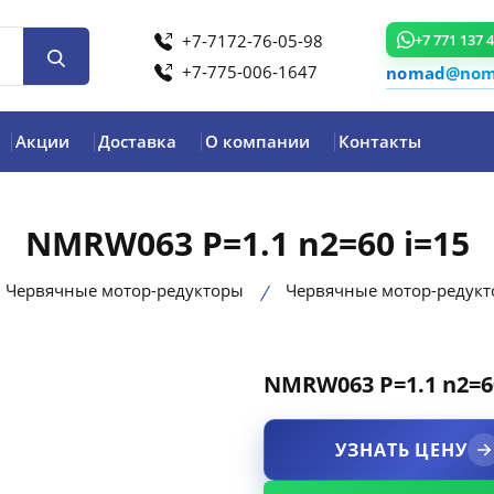
+7-7172-76-05-98
+7 771 137 
+7-775-006-1647
nomad@noma
Акции
Доставка
О компании
Контакты
NMRW063 P=1.1 n2=60 i=15
Червячные мотор-редукторы
Червячные мотор-редук
NMRW063 P=1.1 n2=60
product view
УЗНАТЬ ЦЕНУ