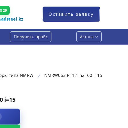
48 29
Оставить заявку
dsteel.kz
Получить прайс
Астана
торы типа NMRW
NMRW063 P=1.1 n2=60 i=15
 i=15