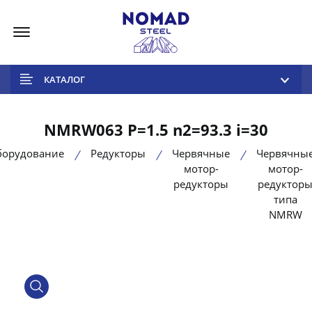
Меню
КАТАЛОГ
NMRW063 P=1.5 n2=93.3 i=30
борудование
Редукторы
Червячные
Червячны
мотор-
мотор-
редукторы
редуктор
типа
NMRW
product view