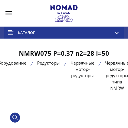
Меню
КАТАЛОГ
NMRW075 P=0.37 n2=28 i=50
борудование
Редукторы
Червячные
Червячны
мотор-
мотор-
редукторы
редуктор
типа
NMRW
product view