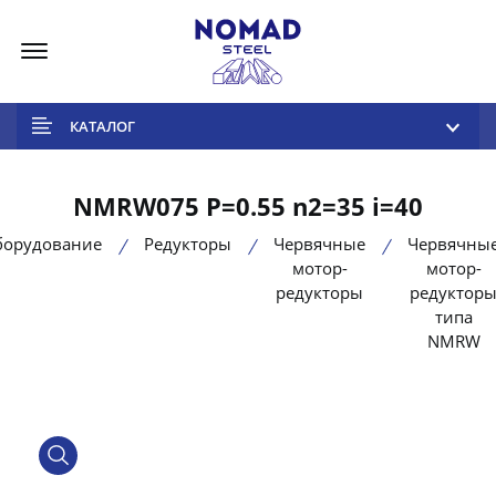
Меню
КАТАЛОГ
NMRW075 P=0.55 n2=35 i=40
борудование
Редукторы
Червячные
Червячны
мотор-
мотор-
редукторы
редуктор
типа
NMRW
product view