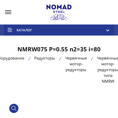
Меню
КАТАЛОГ
NMRW075 P=0.55 n2=35 i=80
борудование
Редукторы
Червячные
Червячны
мотор-
мотор-
редукторы
редуктор
типа
NMRW
product view