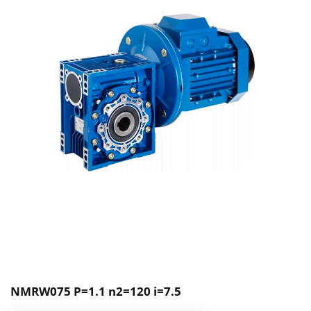
NMRW075 P=1.1 n2=120 i=7.5