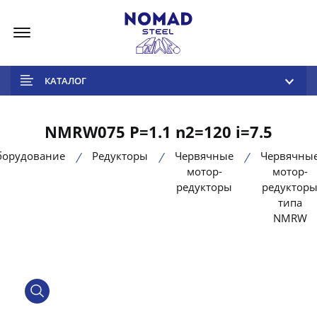
Меню
КАТАЛОГ
NMRW075 P=1.1 n2=120 i=7.5
борудование
Редукторы
Червячные
Червячны
мотор-
мотор-
редукторы
редуктор
типа
NMRW
product view