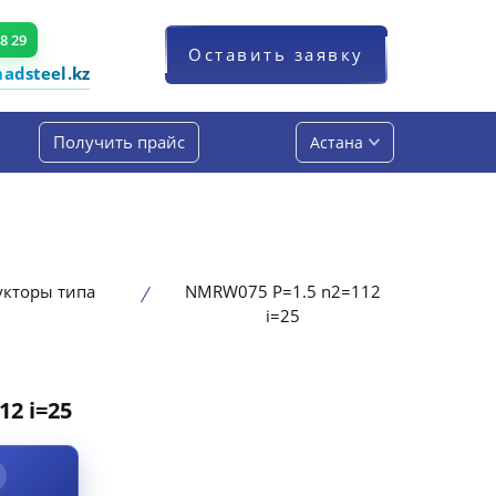
48 29
Оставить заявку
dsteel.kz
Получить прайс
Астана
укторы типа
NMRW075 P=1.5 n2=112
i=25
2 i=25