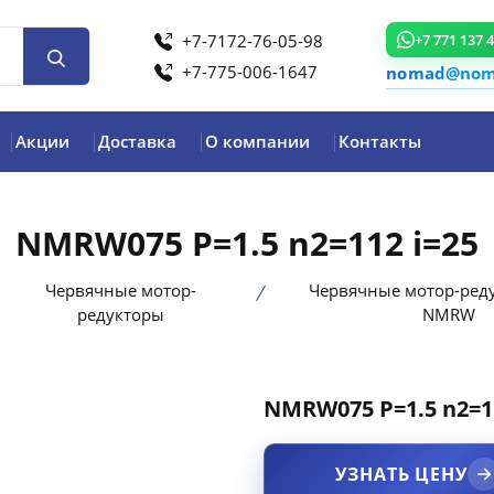
+7-7172-76-05-98
+7 771 137 
+7-775-006-1647
nomad@noma
Акции
Доставка
О компании
Контакты
NMRW075 P=1.5 n2=112 i=25
Червячные мотор-
Червячные мотор-ред
редукторы
NMRW
NMRW075 P=1.5 n2=11
product view
УЗНАТЬ ЦЕНУ