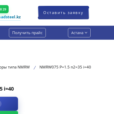
48 29
Оставить заявку
dsteel.kz
Получить прайс
Астана
торы типа NMRW
NMRW075 P=1.5 n2=35 i=40
 i=40