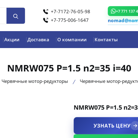
+7-7172-76-05-98
+7 771 137 
+7-775-006-1647
nomad@noma
Акции
Доставка
О компании
Контакты
NMRW075 P=1.5 n2=35 i=40
Червячные мотор-редукторы
Червячные мотор-редук
NMRW075 P=1.5 n2=35
product view
УЗНАТЬ ЦЕНУ