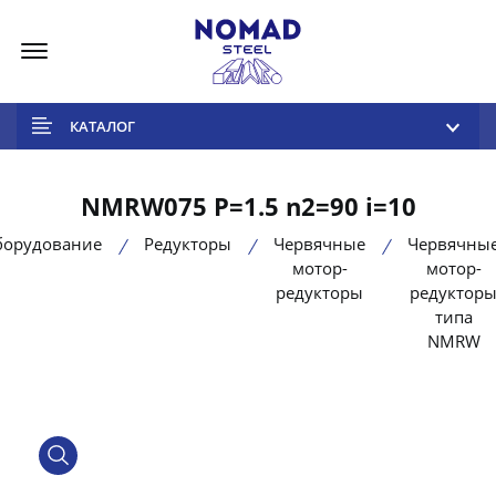
Меню
КАТАЛОГ
NMRW075 P=1.5 n2=90 i=10
борудование
Редукторы
Червячные
Червячны
мотор-
мотор-
редукторы
редуктор
типа
NMRW
product view