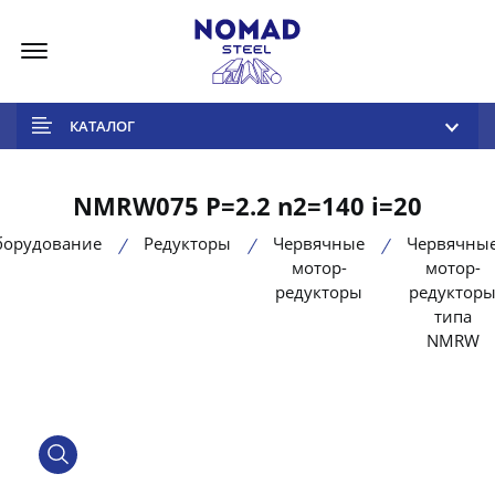
Меню
КАТАЛОГ
NMRW075 P=2.2 n2=140 i=20
борудование
Редукторы
Червячные
Червячны
мотор-
мотор-
редукторы
редуктор
типа
NMRW
product view