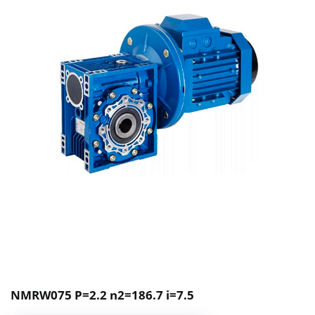
NMRW075 P=2.2 n2=186.7 i=7.5