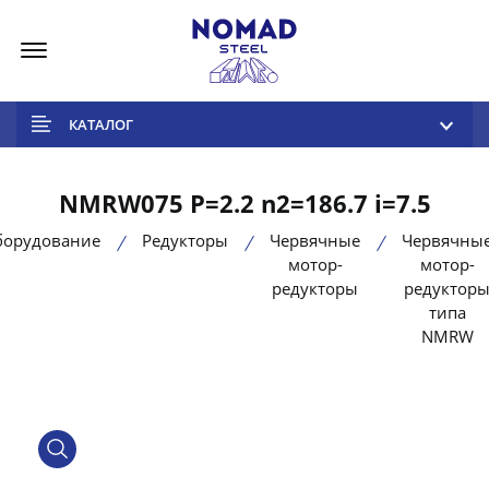
Меню
КАТАЛОГ
NMRW075 P=2.2 n2=186.7 i=7.5
борудование
Редукторы
Червячные
Червячны
мотор-
мотор-
редукторы
редуктор
типа
NMRW
product view