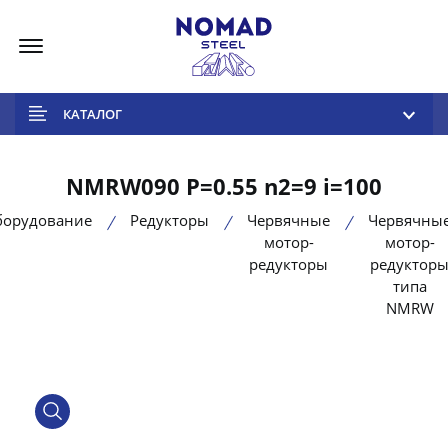
Меню
КАТАЛОГ
NMRW090 P=0.55 n2=9 i=100
борудование
Редукторы
Червячные
Червячны
мотор-
мотор-
редукторы
редуктор
типа
NMRW
product view