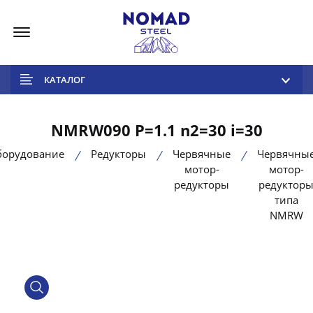
Меню
КАТАЛОГ
NMRW090 P=1.1 n2=30 i=30
борудование
Редукторы
Червячные
Червячны
мотор-
мотор-
редукторы
редуктор
типа
NMRW
product view