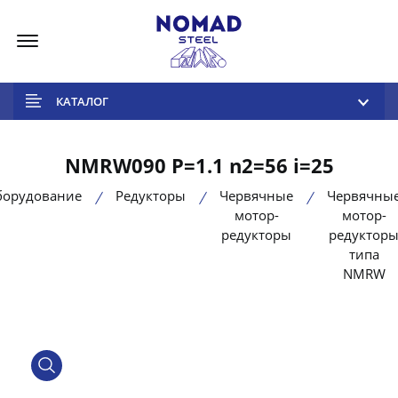
Меню
КАТАЛОГ
NMRW090 P=1.1 n2=56 i=25
борудование
Редукторы
Червячные
Червячны
мотор-
мотор-
редукторы
редуктор
типа
NMRW
product view