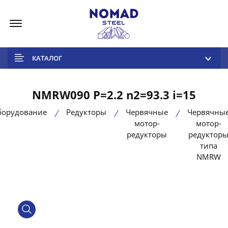
Меню
КАТАЛОГ
NMRW090 P=2.2 n2=93.3 i=15
борудование
Редукторы
Червячные
Червячны
мотор-
мотор-
редукторы
редуктор
типа
NMRW
product view