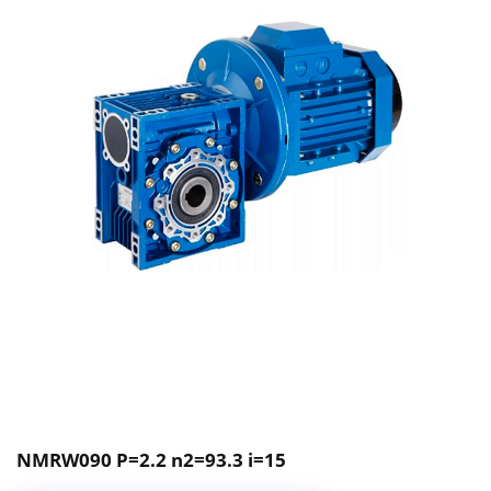
NMRW090 P=2.2 n2=93.3 i=15