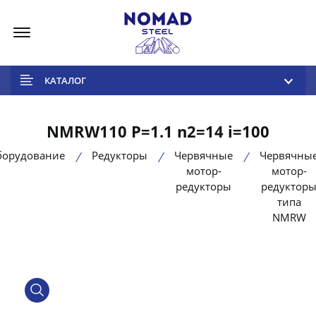
Меню
КАТАЛОГ
NMRW110 P=1.1 n2=14 i=100
борудование
Редукторы
Червячные
Червячны
мотор-
мотор-
редукторы
редуктор
типа
NMRW
product view