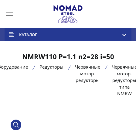
Меню
КАТАЛОГ
NMRW110 P=1.1 n2=28 i=50
борудование
Редукторы
Червячные
Червячны
мотор-
мотор-
редукторы
редуктор
типа
NMRW
product view