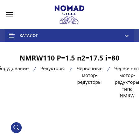
Меню
КАТАЛОГ
NMRW110 P=1.5 n2=17.5 i=80
борудование
Редукторы
Червячные
Червячны
мотор-
мотор-
редукторы
редуктор
типа
NMRW
product view