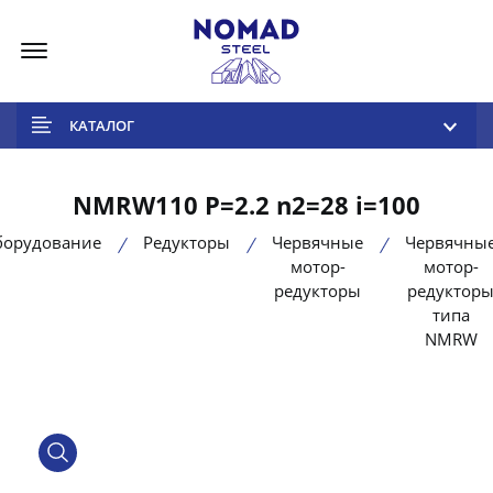
Меню
КАТАЛОГ
NMRW110 P=2.2 n2=28 i=100
борудование
Редукторы
Червячные
Червячны
мотор-
мотор-
редукторы
редуктор
типа
NMRW
product view