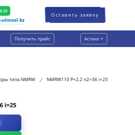
48 29
Оставить заявку
dsteel.kz
Получить прайс
Астана
торы типа NMRW
NMRW110 P=2.2 n2=36 i=25
 i=25