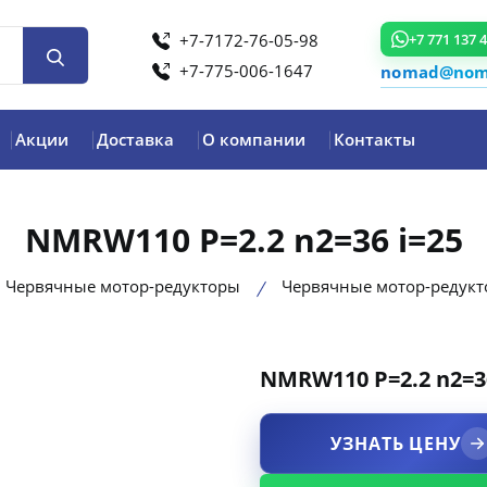
+7-7172-76-05-98
+7 771 137 
+7-775-006-1647
nomad@noma
Акции
Доставка
О компании
Контакты
NMRW110 P=2.2 n2=36 i=25
Червячные мотор-редукторы
Червячные мотор-редук
NMRW110 P=2.2 n2=36
product view
УЗНАТЬ ЦЕНУ