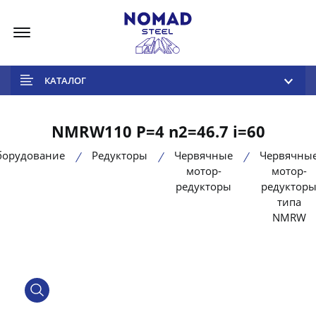
Меню
КАТАЛОГ
NMRW110 P=4 n2=46.7 i=60
борудование
Редукторы
Червячные
Червячны
мотор-
мотор-
редукторы
редуктор
типа
NMRW
product view