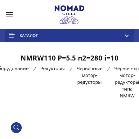
Меню
КАТАЛОГ
NMRW110 P=5.5 n2=280 i=10
борудование
Редукторы
Червячные
Червячны
мотор-
мотор-
редукторы
редуктор
типа
NMRW
product view