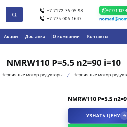
+7-7172-76-05-98
+7 771 137 
+7-775-006-1647
nomad@noma
Акции
Доставка
О компании
Контакты
NMRW110 P=5.5 n2=90 i=10
Червячные мотор-редукторы
Червячные мотор-редук
NMRW110 P=5.5 n2=90
product view
УЗНАТЬ ЦЕНУ