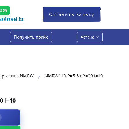
48 29
Оставить заявку
dsteel.kz
Получить прайс
Астана
торы типа NMRW
NMRW110 P=5.5 n2=90 i=10
 i=10